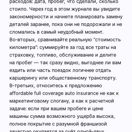
расходов: дата, пробег, что сделали, сколько
стоило. Через год в этом журнале вы увидите
закономерности и начнете планировать замену
деталей заранее, пока они не подорожали и не
сломались в самый неудобный момент.
Во‑вторых, сравнивайте реальную “стоимость
километра”: суммируйте за год все траты на
страховку, топливо, обслуживание и делите
на пробег — так сразу видно, выгоднее ли вам
ездить или часть поездок логичнее отдать
каршерингу или общественному транспорту.
В‑третьих, относитесь к предложению
affordable full coverage auto insurance не как к
маркетинговому слогану, а как к расчетной
задаче: если при вашем пробеге и цене
машины сумма возможного ущерба высока,
полное покрытие с разумной франшизой
зачастую окупается за счёт одной‑двух