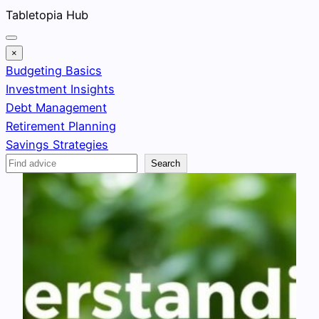
Skip
Tabletopia Hub
to
content
×
Budgeting Basics
Investment Insights
Debt Management
Retirement Planning
Savings Strategies
Search
Search