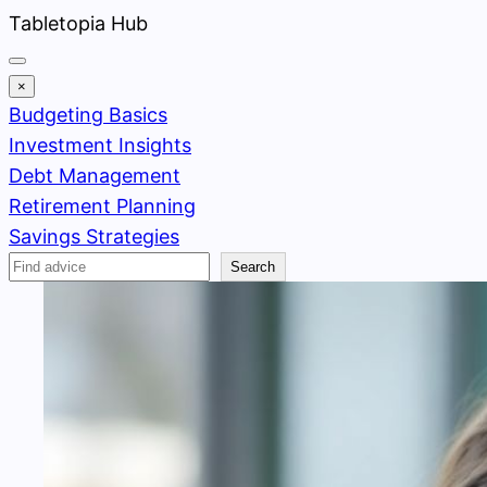
Skip
Tabletopia Hub
to
content
×
Budgeting Basics
Investment Insights
Debt Management
Retirement Planning
Savings Strategies
Search
Search