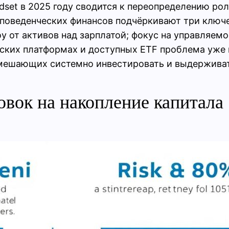
indset в 2025 году сводится к переопределению р
поведенческих финансов подчёркивают три ключев
у от активов над зарплатой; фокус на управляемо
ских платформах и доступных ETF проблема уже н
мешающих системно инвестировать и выдерживат
овок на накопление капитала