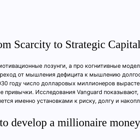
m Scarcity to Strategic Capita
о мотивационные лозунги, а про когнитивные мод
ереход от мышления дефицита к мышлению долгос
 2030 году число долларовых миллионеров вырасте
ые привычки. Исследования Vanguard показывают,
тся именно установками к риску, долгу и накопл
o develop a millionaire money