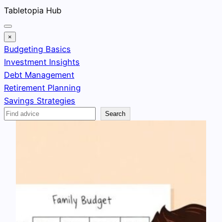
Skip
Tabletopia Hub
to
content
×
Budgeting Basics
Investment Insights
Debt Management
Retirement Planning
Savings Strategies
Search
Search