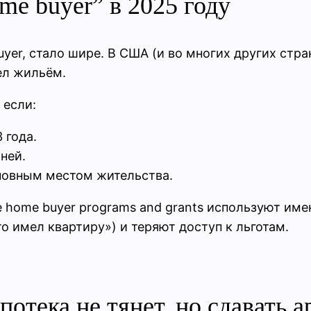
ime buyer” в 2025 году
buyer, стало шире. В США (и во многих других стр
дел жильём.
 если:
 года.
ней.
сновным местом жительства.
me home buyer programs and grants используют им
о имел квартиру») и теряют доступ к льготам.
отека не тянет, но сдавать 