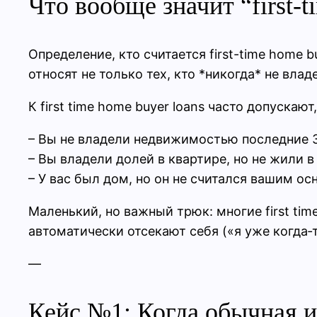
Что вообще значит “first-t
Определение, кто считается first-time home 
относят не только тех, кто *никогда* не вла
К first time home buyer loans часто допускают,
– Вы не владели недвижимостью последние 3
– Вы владели долей в квартире, но не жили в 
– У вас был дом, но он не считался вашим о
Маленький, но важный трюк: многие first ti
автоматически отсекают себя («я уже когда‑т
—
Кейс №1: Когда обычная ип