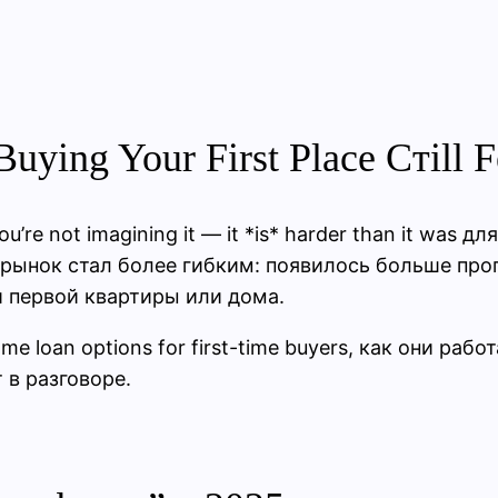
ying Your First Place Стill F
 you’re not imagining it — it *is* harder than it wa
 рынок стал более гибким: появилось больше пр
й первой квартиры или дома.
 loan options for first-time buyers, как они работ
 в разговоре.